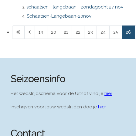
schaatsen - langebaan - zondagocht 27 nov
Schaatsen-Langebaan-20nov
19
20
21
22
23
24
25
26
Pagina 26 van 28
Seizoensinfo
Het wedstrijdschema voor de Uithof vind je
hier
.
Inschrijven voor jouw wedstrijden doe je
hier
.
Contact