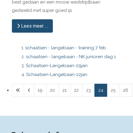
best gedaan en een mooie wedstrijdbaan
gedweild met super goed ijs.
Lees meer …
schaatsen - langebaan - training 7 feb
schaatsen - langebaan - NK junioren dag 1
Schaatsen-Langebaan-29jan
Schaatsen-Langebaan-22jan
19
20
21
22
23
24
25
26
Pagina 24 van 28