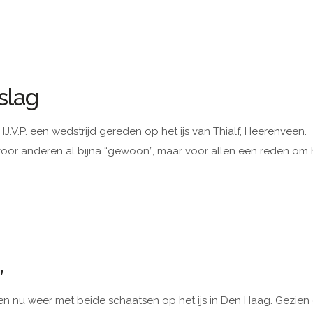
rslag
n IJ.V.P. een wedstrijd gereden op het ijs van Thialf, Heerenveen.
oor anderen al bijna “gewoon”, maar voor allen een reden om 
,
n nu weer met beide schaatsen op het ijs in Den Haag. Gezien