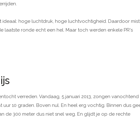
rrijden.
deaal: hoge luchtdruk, hoge luchtvochtigheid. Daardoor mist
e laatste ronde echt een hel. Maar toch werden enkele PR's
ijs
dentocht verreden. Vandaag, 5 januari 2013, zongen vanochtend
t uur 10 graden. Boven nul. En heel erg vochtig. Binnen dus ge
t van de 300 meter dus niet snel weg. En glijdt je op de rechte