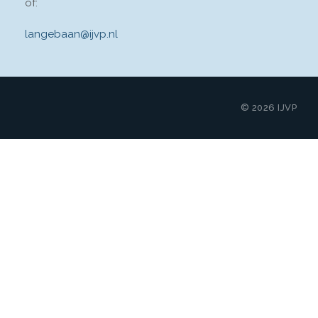
of:
langebaan@ijvp.nl
© 2026 IJVP