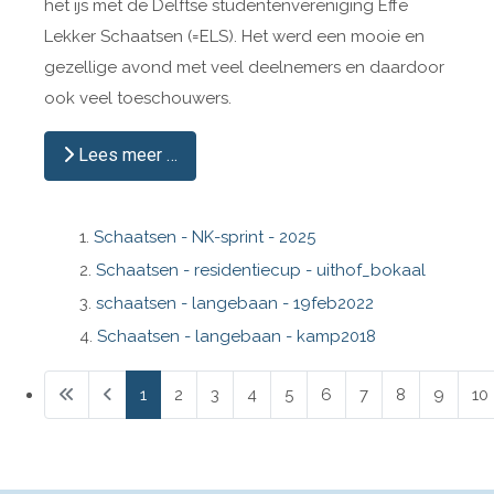
het ijs met de Delftse studentenvereniging Effe
Lekker Schaatsen (=ELS). Het werd een mooie en
gezellige avond met veel deelnemers en daardoor
ook veel toeschouwers.
Lees meer …
Schaatsen - NK-sprint - 2025
Schaatsen - residentiecup - uithof_bokaal
schaatsen - langebaan - 19feb2022
Schaatsen - langebaan - kamp2018
1
2
3
4
5
6
7
8
9
10
Pagina 1 van 28