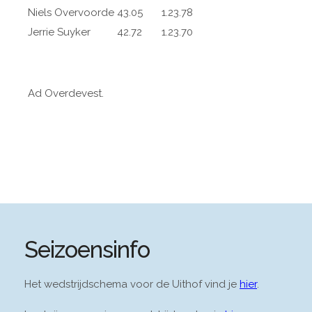
Niels Overvoorde
43.05
1.23.78
Jerrie Suyker
42.72
1.23.70
Ad Overdevest.
Seizoensinfo
Het wedstrijdschema voor de Uithof vind je
hier
.