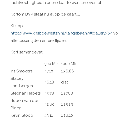
luchtvochtigheid hier en daar te wensen overliet.
Kortom IJVP staat nu al op de kaart…..
Kijk op
http://www.knsbgewestzh.nl/langebaan/#!gallery/0/
vo
alle tussentijden en eindtijden.
Kort samengevat:
500 Mtr
1000 Mtr
Iris Smokers
47.10
1.36.86
Stacey
46.18
disc.
Lansbergen
Stephan Habets
43.78
1.27.88
Ruben van der
42.60
1.25.29
Ploeg
Kevin Stoop
43.11
1.26.10